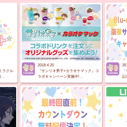
2018.4.20
20
ミラクル
『サンリオ男子×カラオケマック』コ
「
..
ラボキャンペーン実施中!...
記