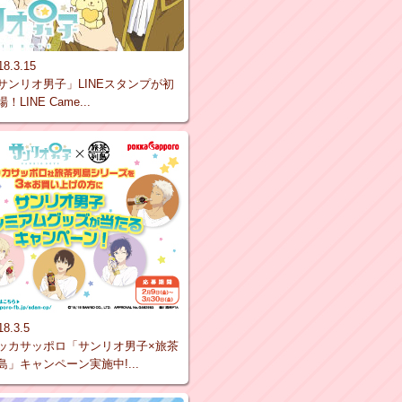
18.3.15
サンリオ男子」LINEスタンプが初
！LINE Came...
18.3.5
ッカサッポロ「サンリオ男子×旅茶
島」キャンペーン実施中!...