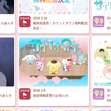
2018.3.16
20
」のあらす
最終回直前！カウントダウン無料配信
「
決定！...
登場
2018.3.8
20
」のあらす
放送情報変更のお知らせ...
ポ
列