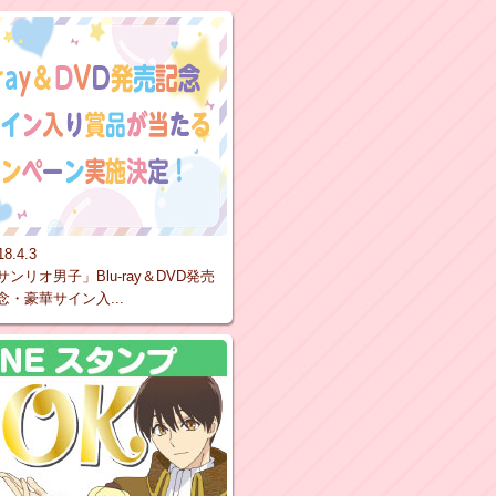
18.4.3
サンリオ男子」Blu-ray＆DVD発売
念・豪華サイン入...