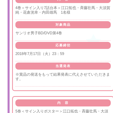
4巻＜サイン入り7話台本＞江口拓也・斉藤壮馬・大須賀
純・花倉洸幸・内田雄馬 1名様
対象商品
サンリオ男子BD/DVD第4巻
応募締切
2018年7月17日（火）23：59
当選発表
※賞品の発送をもって結果発表に代えさせていただきま
す。
内 容
5巻＜サイン入りポスター＞江口拓也・斉藤壮馬・大須