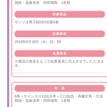
賀純・花倉洸幸・内田雄馬 1名様
対象商品
サンリオ男子BD/DVD第5巻
応募締切
2018年8月16日（火）23：59
当選発表
※賞品の発送をもって結果発表に代えさせていただきま
す。
内 容
6巻＜サイン入り12話台本＞江口拓也・斉藤壮馬・大須
賀純・花倉洸幸・内田雄馬 1名様