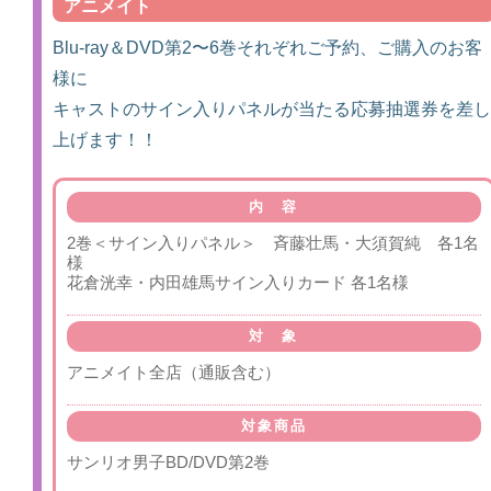
アニメイト
Blu-ray＆DVD第2〜6巻それぞれご予約、ご購入のお客
様に
キャストのサイン入りパネルが当たる応募抽選券を差し
上げます！！
内 容
2巻＜サイン入りパネル＞ 斉藤壮馬・大須賀純 各1名
様
花倉洸幸・内田雄馬サイン入りカード 各1名様
対 象
アニメイト全店（通販含む）
対象商品
サンリオ男子BD/DVD第2巻