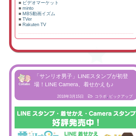
■
ビデオマーケット
■
minto
■
MBS動画イズム
■
TVer
■
Rakuten TV
「サンリオ男子」LINEスタンプが初登
場！LINE Camera、着せかえも♪
,
2018年3月15日
コラボ
ピックアップ