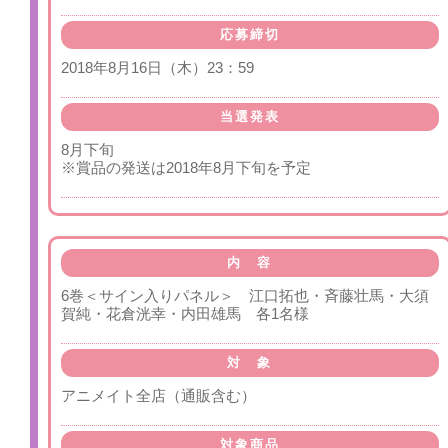
応募締切
2018年8月16日（木）23：59
当選発表
8月下旬
※賞品の発送は2018年8月下旬を予定
内 容
6巻＜サイン入りパネル＞ 江口拓也・斉藤壮馬・大須
賀純・花倉洸幸・内田雄馬 各1名様
対 象
アニメイト全店（通販含む）
対象商品