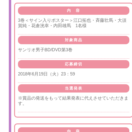
内 容
3巻＜サイン入りポスター＞江口拓也・斉藤壮馬・大須
賀純・花倉洸幸・内田雄馬 1名様
対象商品
サンリオ男子BD/DVD第3巻
応募締切
2018年6月19日（火）23：59
当選発表
※賞品の発送をもって結果発表に代えさせていただきま
す。
内 容