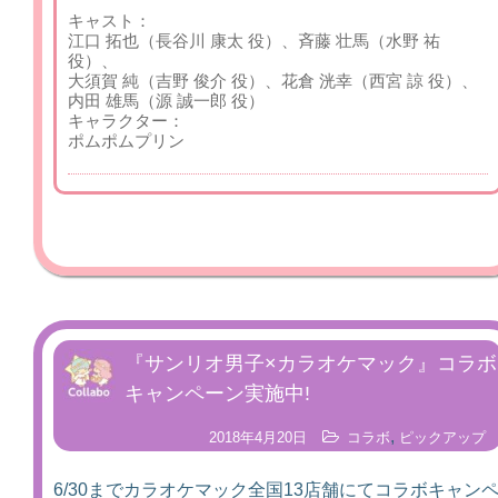
キャスト：
江口 拓也（長谷川 康太 役）、斉藤 壮馬（水野 祐
役）、
大須賀 純（吉野 俊介 役）、
花倉 洸幸（西宮 諒 役）、
内田 雄馬（源 誠一郎 役）
キャラクター：
ポムポムプリン
『サンリオ男子×カラオケマック』コラボ
キャンペーン実施中!
,
2018年4月20日
コラボ
ピックアップ
6/30までカラオケマック全国13店舗にてコラボキャン